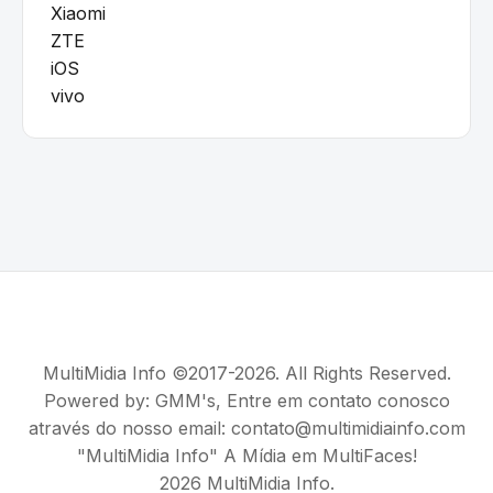
Xiaomi
ZTE
iOS
vivo
MultiMidia Info ©2017-2026. All Rights Reserved.
Powered by:
GMM's
, Entre em contato conosco
através do nosso email: contato@multimidiainfo.com
"MultiMidia Info" A Mídia em MultiFaces!
2026 MultiMidia Info.