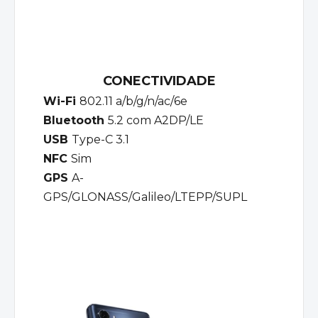
CONECTIVIDADE
Wi-Fi
802.11 a/b/g/n/ac/6e
Bluetooth
5.2 com A2DP/LE
USB
Type-C 3.1
NFC
Sim
GPS
A-
GPS/GLONASS/Galileo/LTEPP/SUPL