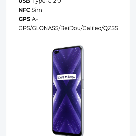
USB
Type-C 2.0
NFC
Sim
GPS
A-
GPS/GLONASS/BeiDou/Galileo/QZSS