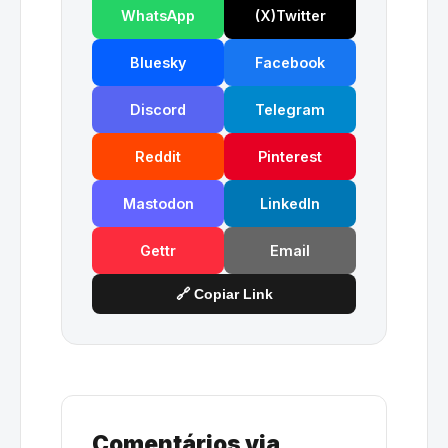
WhatsApp
(X)Twitter
Bluesky
Facebook
Discord
Telegram
Reddit
Pinterest
Mastodon
LinkedIn
Gettr
Email
🔗 Copiar Link
Comentários via