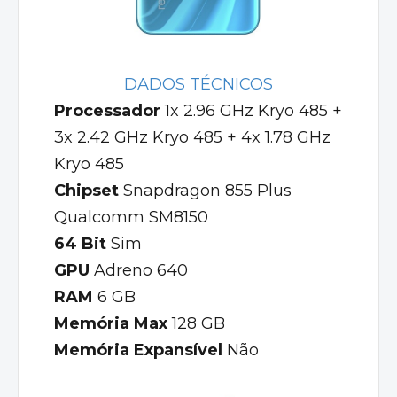
DADOS TÉCNICOS
Processador
1x 2.96 GHz Kryo 485 +
3x 2.42 GHz Kryo 485 + 4x 1.78 GHz
Kryo 485
Chipset
Snapdragon 855 Plus
Qualcomm SM8150
64 Bit
Sim
GPU
Adreno 640
RAM
6 GB
Memória Max
128 GB
Memória Expansível
Não