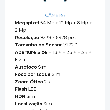
CÂMERA
Megapixel
64 Mp + 12 Mp + 8 Mp +
2 Mp
Resolução
9238 x 6928 pixel
Tamanho do Sensor
1/1.72 "
Aperture Size
F 1.8 + F 2.5 + F 3.4 +
F 2.4
Autofoco
Sim
Foco por toque
Sim
Zoom Ótico
2 x
Flash
LED
HDR
Sim
Localização
Sim