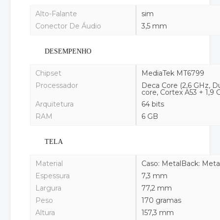
Alto-Falante
sim
Conector De Áudio
3,5 mm
DESEMPENHO
Chipset
MediaTek MT6799
Processador
Deca Core (2,6 GHz, Du
core, Cortex A53 + 1,9
Arquitetura
64 bits
RAM
6 GB
TELA
Material
Caso: MetalBack: Meta
Espessura
7,3 mm
Largura
77,2 mm
Peso
170 gramas
Altura
157,3 mm