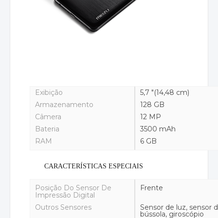
Exibição
5,7 "(14,48 cm)
Armazenamento
128 GB
Câmera
12 MP
Bateria
3500 mAh
RAM
6 GB
CARACTERÍSTICAS ESPECIAIS
Posição Do Sensor De
Frente
Impressão Digital
Outros Sensores
Sensor de luz, sensor 
bússola, giroscópio