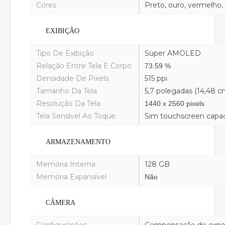
Cores
Preto, ouro, vermelho,
EXIBIÇÃO
Tipo De Exibição
Super AMOLED
Relação Entre Tela E Corpo
73.59 %
Densidade De Pixels
515 ppi
Tamanho Da Tela
5,7 polegadas (14,48 c
Resolução Da Tela
1440 x 2560 pixels
Tela Sensível Ao Toque
Sim touchscreen capaci
ARMAZENAMENTO
Memória Interna
128 GB
Memória Expansível
Não
CÂMERA
Configurações
Compensação de expos