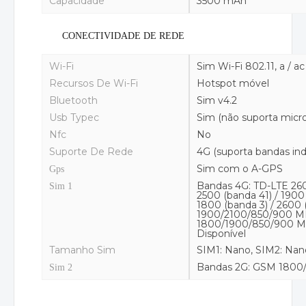
Capacidade
3500 mAh
CONECTIVIDADE DE REDE
Wi-Fi
Sim Wi-Fi 802.11, a / ac 
Recursos De Wi-Fi
Hotspot móvel
Bluetooth
Sim v4.2
Usb Typec
Sim (não suporta micr
Nfc
No
Suporte De Rede
4G (suporta bandas ind
Sim com o A-GPS
Gps
Bandas 4G: TD-LTE 260
Sim 1
2500 (banda 41) / 1900
1800 (banda 3) / 2600
1900/2100/850/900 M
1800/1900/850/900 M
Disponível
Tamanho Sim
SIM1: Nano, SIM2: Nan
Bandas 2G: GSM 1800
Sim 2