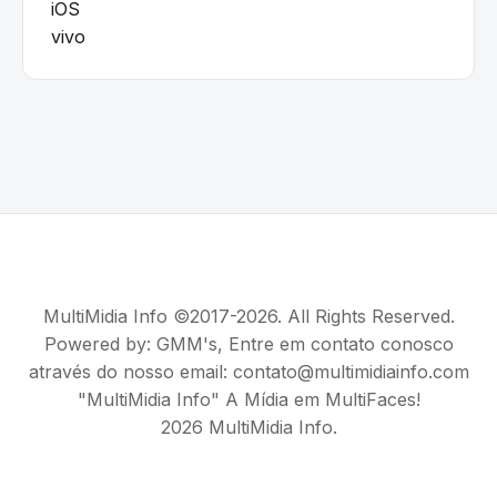
iOS
vivo
MultiMidia Info ©2017-2026. All Rights Reserved.
Powered by:
GMM's
, Entre em contato conosco
através do nosso email: contato@multimidiainfo.com
"MultiMidia Info" A Mídia em MultiFaces!
2026 MultiMidia Info.