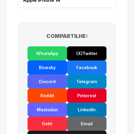
COMPARTILHE:
WhatsApp
(X)Twitter
Bluesky
Facebook
Discord
Telegram
Reddit
Pinterest
Mastodon
LinkedIn
Gettr
Email