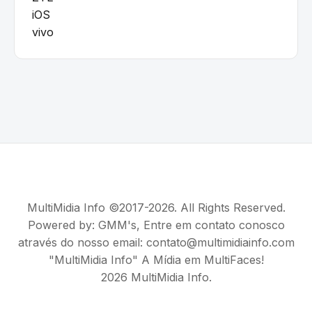
iOS
vivo
MultiMidia Info ©2017-2026. All Rights Reserved.
Powered by:
GMM's
, Entre em contato conosco
através do nosso email: contato@multimidiainfo.com
"MultiMidia Info" A Mídia em MultiFaces!
2026 MultiMidia Info.