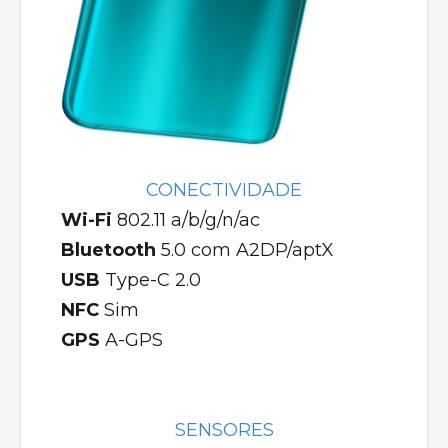
CONECTIVIDADE
Wi-Fi
802.11 a/b/g/n/ac
Bluetooth
5.0 com A2DP/aptX
USB
Type-C 2.0
NFC
Sim
GPS
A-GPS
SENSORES