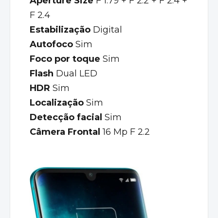
Aperture Size
F 1.79 + F 2.2 + F 2.4 +
F 2.4
Estabilização
Digital
Autofoco
Sim
Foco por toque
Sim
Flash
Dual LED
HDR
Sim
Localização
Sim
Detecção facial
Sim
Câmera Frontal
16 Mp F 2.2