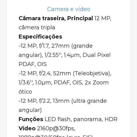
Camera e vídeo
Câmara traseira, Principal
12 MP,
câmera tripla
Especificações
-12 MP, f/1.7, 27mm (grande
angular), 1/2.55'', 1.4µm, Dual Pixel
PDAF, OIS
-12 MP, f/2.4, 52mm (Teleobjetiva),
1/3.6'', 1.0µm, PDAF, OIS, 2x Zoom
ótico
-12 MP, f/2.2, 13mm (ultra grande
angular)
Funções
LED flash, panorama, HDR
Vídeo
2160p@30fps,