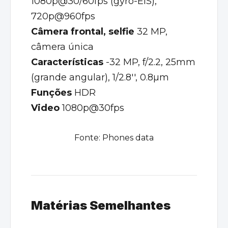
1080p@30/60fps (gyro-EIS),
720p@960fps
Câmera frontal, selfie
32 MP,
câmera única
Características
-32 MP, f/2.2, 25mm
(grande angular), 1/2.8'', 0.8µm
Funções
HDR
Video
1080p@30fps
Fonte:
Phones data
Matérias Semelhantes