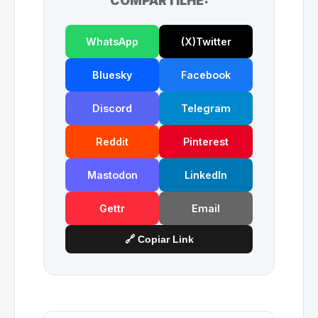
COMPARTILHE:
WhatsApp
(X)Twitter
Bluesky
Facebook
Discord
Telegram
Reddit
Pinterest
Mastodon
LinkedIn
Gettr
Email
🔗 Copiar Link