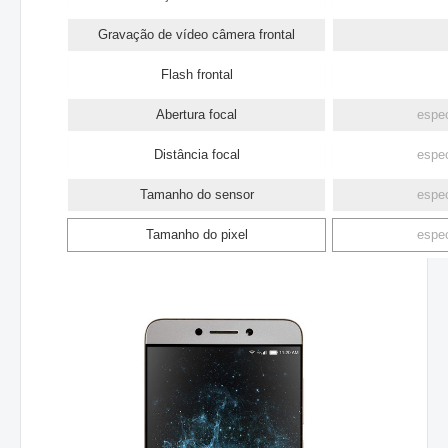
Gravação de vídeo câmera frontal
Flash frontal
Abertura focal
espec
Distância focal
espec
Tamanho do sensor
espec
Tamanho do pixel
espec