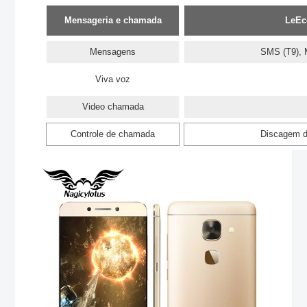
Mensageria e chamada
LeEc
Mensagens
SMS (T9), 
Viva voz
Video chamada
Controle de chamada
Discagem d