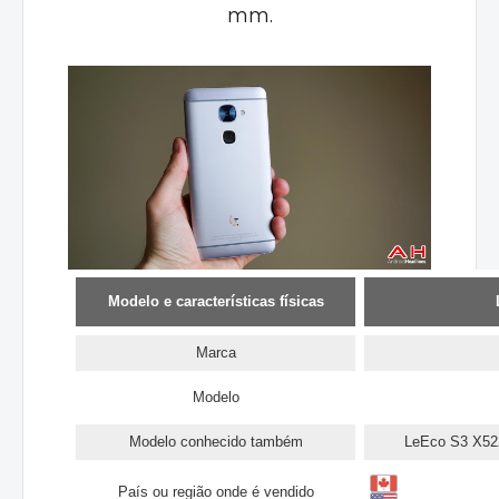
mm.
Modelo e características físicas
Marca
Modelo
Modelo conhecido também
LeEco S3 X52
País ou região onde é vendido