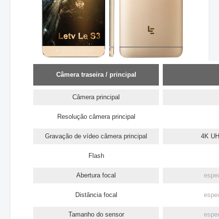
Câmera traseira / principal
Câmera principal
Resolução câmera principal
Gravação de vídeo câmera principal
4K UHD
Flash
Abertura focal
espec
Distância focal
espec
Tamanho do sensor
espec