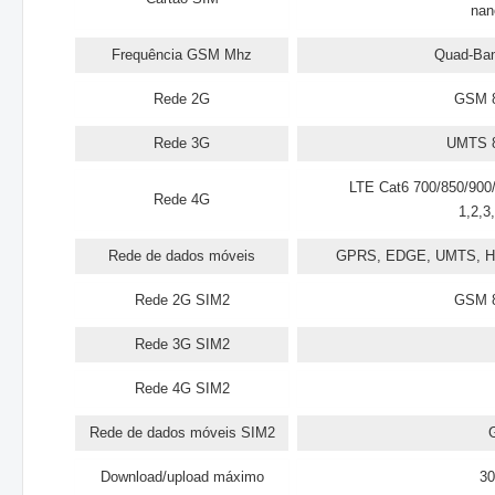
nan
Frequência GSM Mhz
Quad-Ban
Rede 2G
GSM 8
Rede 3G
UMTS 8
LTE Cat6 700/850/900
Rede 4G
1,2,3
Rede de dados móveis
GPRS, EDGE, UMTS, H
Rede 2G SIM2
GSM 8
Rede 3G SIM2
Rede 4G SIM2
Rede de dados móveis SIM2
Download/upload máximo
30