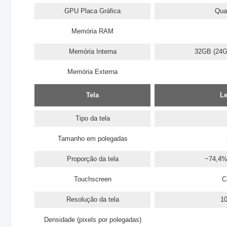
GPU Placa Gráfica
Qua
Memória RAM
Memória Interna
32GB (24GB
Memória Externa
Tela
Le
Tipo da tela
Tamanho em polegadas
Proporção da tela
~74,4% 
Touchscreen
C
Resolução da tela
10
Densidade (pixels por polegadas)