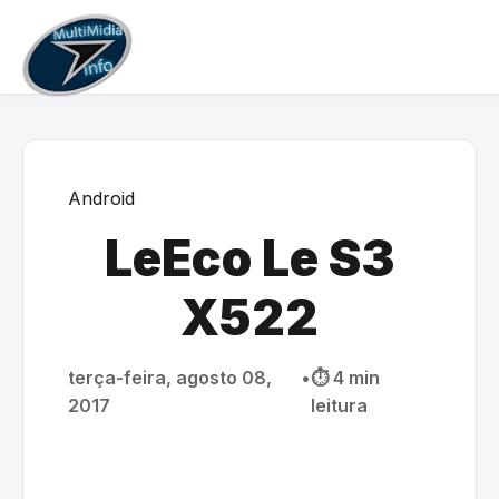
Android
LeEco Le S3
X522
terça-feira, agosto 08,
•
⏱️ 4 min
2017
leitura