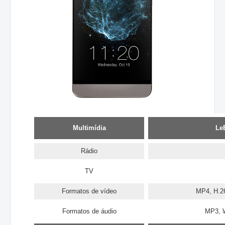
Multimídia
Le
Rádio
TV
Formatos de vídeo
MP4, H.26
Formatos de áudio
MP3, 