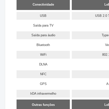
Conectividade
Le
USB
USB 2.0 T
Saída para TV
Saída para áudio
Type-
Bluetooth
Ve
WiFi
802.
DLNA
NFC
GPS
A
IrDA infravermelho
Outras funções
Le