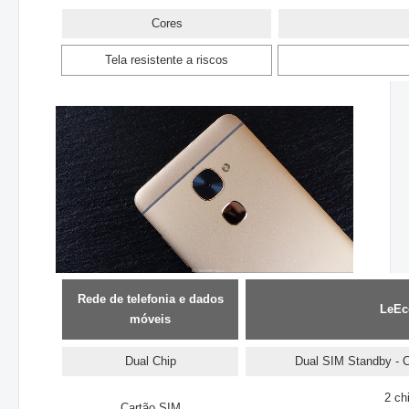
Cores
Tela resistente a riscos
Rede de telefonia e dados
LeEc
móveis
Dual Chip
Dual SIM Standby - 
2 ch
Cartão SIM