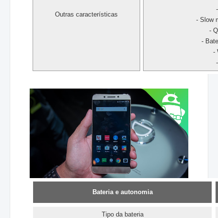
Outras características
- Slow
- 
- Bate
-
Bateria e autonomia
Tipo da bateria