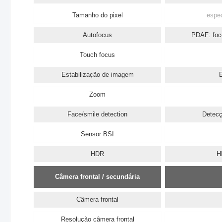
Tamanho do pixel
espec
Autofocus
PDAF: foc
Touch focus
Estabilização de imagem
E
Zoom
Face/smile detection
Detecç
Sensor BSI
HDR
H
Câmera frontal / secundária
Câmera frontal
Resolução câmera frontal