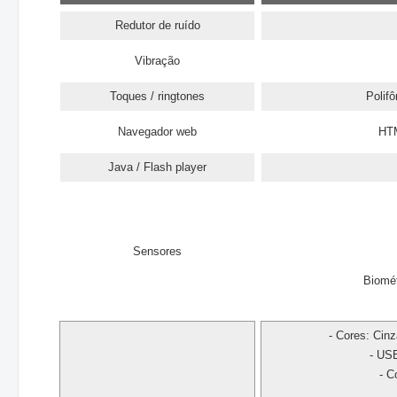
Redutor de ruído
Vibração
Toques / ringtones
Polif
Navegador web
HT
Java / Flash player
Sensores
Biomét
- Cores: Cin
- US
- C