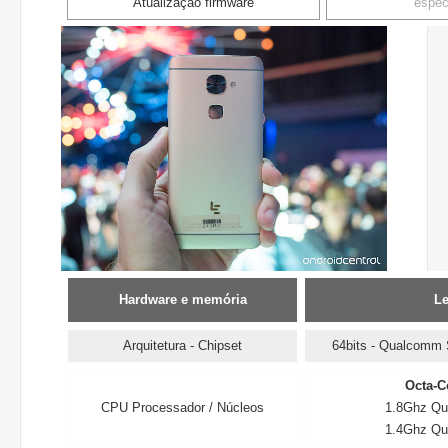
Atualização firmware
espec
Hardware e memória
Le
Arquitetura - Chipset
64bits - Qualcomm
Octa-C
CPU Processador / Núcleos
1.8Ghz Qu
1.4Ghz Qu